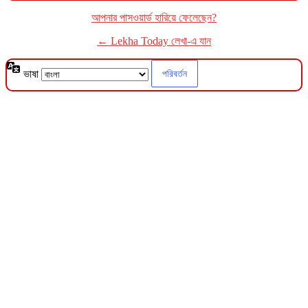
আপনার পাসওয়ার্ড হারিয়ে ফেলেছেন?
← Lekha Today লেখা-এ যান
ভাষা