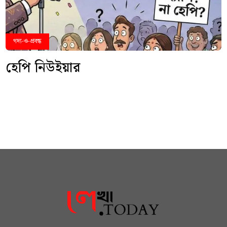
গদ্য-ও-প্রবন্ধ
হেপি নিউইয়ার