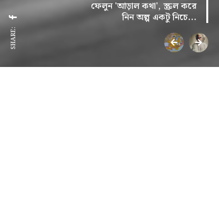
ফেলুন 'আড়াল কথা', স্ক্রল করে
নিন অল্প একটু নিচে...
SHARE:
গদ্য-ও-প্রবন্ধ
আড়াল কথা
বাপ্পাদিত্য মণ্ডল
মাসকাবারি ভুষিমালের ফর্দ লিখতে লিখতে বাবা মাঝে মাঝেই
চেঁচিয়ে উঠতেন– “বেসন এরই মধ্যে শেষ হয়ে গেল!” কিংবা