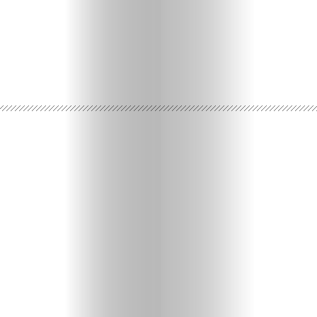
প্রথম
পাতা
আপনিও
লিখুন
এডিটরদের