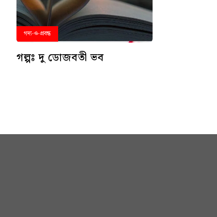
গদ্য-ও-প্রবন্ধ
গল্পঃ দু ডোজবতী ভব