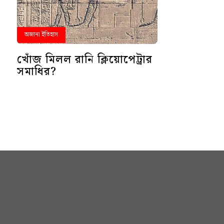
অজানা ইতিহাস
খোঁজ মিলল রানি ক্লিয়োপেট্রার
সমাধির?