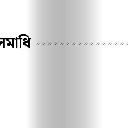
 সমাধি
প্রথম
পাতা
আপনিও
লিখুন