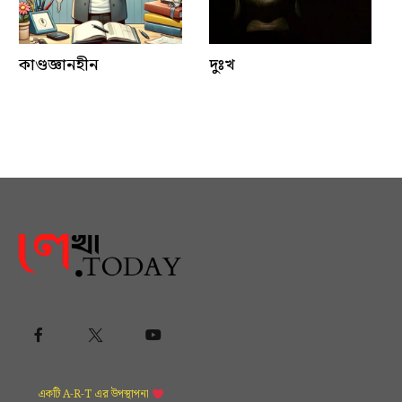
কাণ্ডজ্ঞানহীন
দুঃখ
একটি A-R-T এর উপস্থাপনা