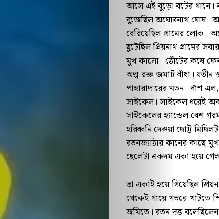
আসে এই বুড়ো বটের থানে। 
বুজেছিল অঘোরনাথ ঘোষ। অঘ
বেরিয়েছিল গ্রামের লোক। 
ছুটেছিল প্রিয়নাথ গ্রামের স
মুখ কালো। ঠোঁটের কষে ফেন
অল্প রক্ত জমাট বাঁধা। যতী
পাহারাদারের মতন। বাঁশ এল,
সাইকেল। সাইকেল ধরেই অবাক
সাইকেলের হ্যান্ডেল বেশ গ
হরিধ্বনি দেওয়া ছোট্ট মিছিলট
রতনজ্যাঠার কানের কাছে মুখ
ছেলেটা একদম একা হয়ে গেল
তা একাই হয়ে গিয়েছিল প্রি
থেকেই গায়ে গতরে খাটতে শি
প্রথম
জমিতে। রতন দত্ত বলেছিলে