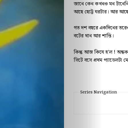
জানে কেন কখনও মন টানেনি প্র
পাতা
আছে ছোট্ট ঘরটার। আর আছে
আপনিও
গত দশ বছরে একদিনের তরেও 
লিখুন
বটের থান আর শান্তি।
এডিটরদের
কিন্তু আজ কিযে হ’ল ! অন্
সিটে বসে প্রথম প্যাডেলটা মে
জন্য
আমাদের
Series Navigation
সম্পর্কে
ব্যবহারের
শর্তাবলি