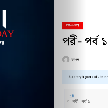
গদ্য-ও-প্রবন্ধ
পরী- পর্ব ১
সূত্রধর
This entry is part 1 of 2 in th
পরী
পরী- পর্ব ১