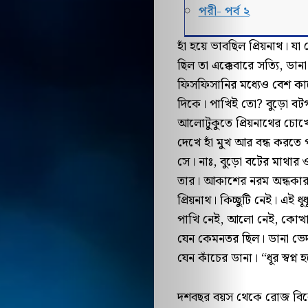
পরী- পর্ব ২
হাঁ হয়ে ভাবছিল প্রিয়নাথ। য
ছিল তা এক্কেবারে সত্যি, ড
ফিসফিসানির মধ্যেও বেশ ক
দিকে। পাখিই তো? বুড়ো বটগ
আলোটুকুতে প্রিয়নাথের চোখে
দেখে হাঁ মুখ আর বন্ধ করতে
সে। নাঃ, বুড়ো বটের মাথা
তার। আকাশের নরম অন্ধকা
প্রিয়নাথ। কিচ্ছুটি নেই। এই ধ
পাখি নেই, আলো নেই, কোত্থা
যেন কেমনতর ছিল। ডানা ভে
যেন কাঁচের ডানা। “ধূর স্বপ্ন
দশবছর বয়স থেকে রোজ বিকেল