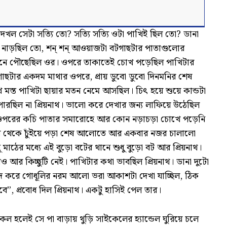
া দেখল সেটা সত্যি তো? সত্যি সত্যি ওটা পাখিই ছিল তো? ডানা
ানা নাড়ছিল তো, শন্ শন্ আওয়াজটা বটগাছটার পাতাগুলোর
ানে পৌছেছিল ওর। ওপরে তাকাতেই চোখ পড়েছিল পাখিটার
াছটার একদম মাথার ওপরে, প্রায় ডুবো ডুবো দিনমনির শেষ
 মস্ত পাখিটা ছায়ার মতন নেমে আসছিল। চিৎ হয়ে শুয়ে কান্ডটা
 পারছিল না প্রিয়নাথ। ভালো করে দেখার জন্য লাফিয়ে উঠেছিল
র ওপরের কচি পাতার সমারোহে আর কোন নড়াচড়া চোখে পড়েনি
র থেকে চুঁইয়ে পড়া শেষ আলোতে আর একবার নজর চালালো
ূধূ মাঠের মধ্যে এই বুড়ো বটের থানে শুধু বুড়ো বট আর প্রিয়নাথ।
ও আর কিচ্ছুটি নেই। পাখিটার কথা ভাবছিল প্রিয়নাথ। ডানা দুটো
দ করে গোধূলির নরম আলো ভরা আকাশটা দেখা যাচ্ছিল, ঠিক
 হবে”, প্রবোধ দিল প্রিয়নাথ। একটু হাসিই পেল তার।
 হলেই সে পা বাড়ায় থুড়ি সাইকেলের হ্যান্ডেল ঘুরিয়ে চলে