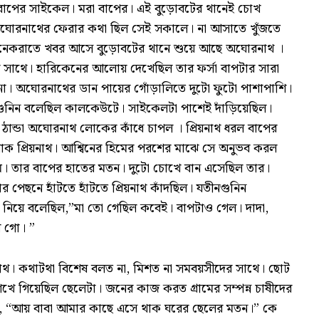
বাপের সাইকেল। মরা বাপের। এই বুড়োবটের থানেই চোখ
োরনাথের ফেরার কথা ছিল সেই সকালে। না আসাতে খুঁজতে
অনেকরাতে খবর আসে বুড়োবটের থানে শুয়ে আছে অঘোরনাথ ।
বার সাথে। হারিকেনের আলোয় দেখেছিল তার ফর্সা বাপটার সারা
া। অঘোরনাথের ডান পায়ের গোঁড়ালিতে দুটো ফুটো পাশাপাশি।
ন গুনিন বলেছিল কালকেউটে। সাইকেলটা পাশেই দাঁড়িয়েছিল।
 ঠান্ডা অঘোরনাথ লোকের কাঁধে চাপল । প্রিয়নাথ ধরল বাপের
 প্রিয়নাথ। আশ্বিনের হিমের পরশের মাঝে সে অনুভব করল
রম। তার বাপের হাতের মতন। দুটো চোখে বান এসেছিল তার।
ার পেছনে হাঁটতে হাঁটতে প্রিয়নাথ কাঁদছিল। যতীনগুনিন
 নিয়ে বলেছিল,”মা তো গেছিল কবেই। বাপটাও গেল। দাদা,
 গো। ”
য়নাথ। কথাটথা বিশেষ বলত না, মিশত না সমবয়সীদের সাথে। ছোট
খে গিয়েছিল ছেলেটা। জনের কাজ করত গ্রামের সম্পন্ন চাষীদের
ন, “আয় বাবা আমার কাছে এসে থাক ঘরের ছেলের মতন।” কে