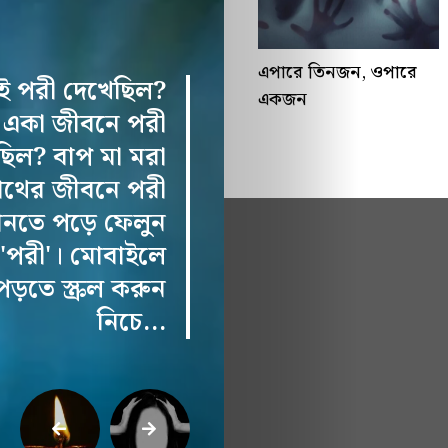
এপারে তিনজন, ওপারে
িই পরী দেখেছিল?
একজন
ে একা জীবনে পরী
ছিল? বাপ মা মরা
য়নাথের জীবনে পরী
ানতে পড়ে ফেলুন
া 'পরী'। মোবাইলে
 পড়তে স্ক্রল করুন
নিচে...