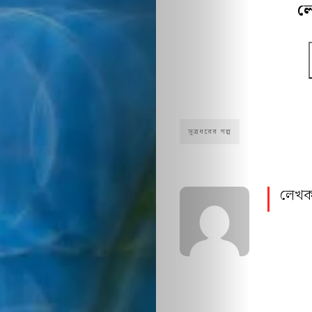
ল
ডিসক্লেইমার
প্রাইভেসি
পলিসি
আমাদের
সূত্রধরের গল্প
রেকমেন্ডেশন
লেখক
Search