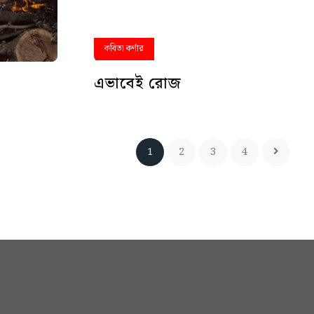
কবিতা কর্ণার
এভাবেই রোজ
1
2
3
4