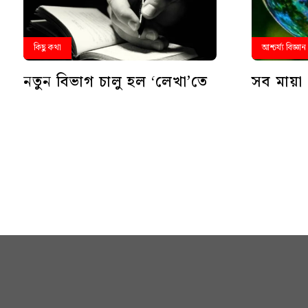
কিছু কথা
আশ্চর্য্য বিজ্ঞান
নতুন বিভাগ চালু হল ‘লেখা’তে
সব মায়া