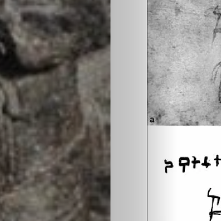
প্রথম
পাতা
আপনিও
লিখুন
এডিটরদের
জন্য