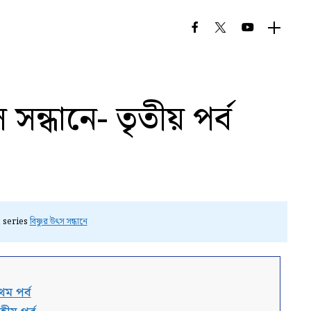
 সন্ধানে- তৃতীয় পর্ব
e series
বিষ্ণুর উৎস সন্ধানে
থম পর্ব