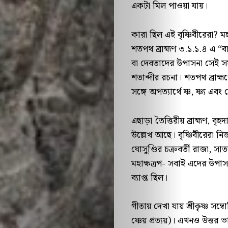
একটা মিল পাওয়া যায়।
কারা ছিল এই বৃষ্ণিবীরেরা?
শতপথ ব্রাহ্মণ ৩.১.১.৪ এ “বার
বা দেবতাদের উপাসনা সেই সময়
শতাব্দীর রচনা। শতপথ ব্রাহ্মণে
সঙ্গে অপত্যার্থে ষ্ণ, ষ্ণ্য এবং ষ্ণ
এছাড়া তৈত্তিরীয় ব্রাহ্মণ, ব
উল্লেখ আছে। বৃষ্ণিবীরেরা নি
ঘোসুণ্ডির চক্রবর্তী রাজা, সা
মহাক্ষত্রপ- সবাই এদের উপাস
ব্যাপ্ত ছিল।
গীতায় দেখা যায় শ্রীকৃষ্ণ সম্বো
ষ্ণেয় প্রত্যয়)। এখনও উত্ত