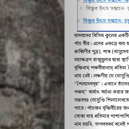
বিষ্ণুর উৎস সন্ধানে- দ্ব
বিষ্ণুর উৎস সন্ধানে- ত
বিষ্ণুর উৎস সন্ধানে- চতুর
যাদবদের বিভিন্ন কুলের একটি 
পাঁচ বীর। এদের একত্রে বলা হয়
রুক্মিণীর পুত্র), শাম্ব (বাসুদেব
মহাক্ষত্রপ রাজুবুলার দ্বারা
বৃষ্ণিনাম্ পঞ্চবীরানাম্ প্রত
নাম নেই। লক্ষণীয় যে ঘোসু
“শৈলদেবগৃহ”। এখানে তাঁদের
পঞ্চম্” অর্থাৎ অর্চনা করার জন
সম্ভবতঃ ঘোসুণ্ডি শিলালেখতে
পারে। পাঁচজন বৃষ্ণিবীরের জন
বোঝা যায় প্রতিমার পাশাপাশি
নাম হয়নি, ভাগবতধর্ম বলেই প