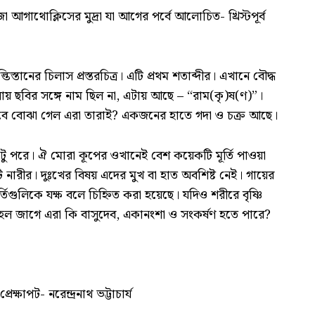
া আগাথোক্লিসের মুদ্রা যা আগের পর্বে আলোচিত- খ্রিস্টপূর্ব
িস্তানের চিলাস প্রস্তরচিত্র। এটি প্রথম শতাব্দীর। এখানে বৌদ্ধ
োয় ছবির সঙ্গে নাম ছিল না, এটায় আছে – “রাম(কৃ)ষ(ণ)”।
ভাবে বোঝা গেল এরা তারাই? একজনের হাতে গদা ও চক্র আছে।
কটু পরে। ঐ মোরা কূপের ওখানেই বেশ কয়েকটি মূর্তি পাওয়া
 নারীর। দুঃখের বিষয় এদের মুখ বা হাত অবশিষ্ট নেই। গায়ের
তিগুলিকে যক্ষ বলে চিহ্নিত করা হয়েছে। যদিও শরীরে বৃষ্ণি
ুহল জাগে এরা কি বাসুদেব, একানংশা ও সংকর্ষণ হতে পারে?
্রেক্ষাপট- নরেন্দ্রনাথ ভট্টাচার্য