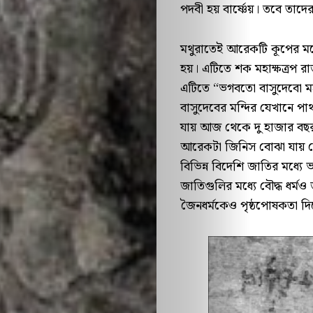
পদবী হয় বার্ষ্ণেয়। তবে তা
মথুরাতেই আরেকটি কূপের মধ্
হয়। এটিতে শক মহাক্ষত্রপ রা
এটিতে “ভগবতো বাসুদেবো মহ
বাসুদেবের মন্দির যেখানে 
যায় আজ থেকে দু হাজার বছর
আরেকটা জিনিস বোঝা যায় য
বিভিন্ন বিদেশি জাতির মধ্যে 
জাতিগুলির মধ্যে বৌদ্ধ ধর্ম
জৈনধর্মকেও পৃষ্ঠপোষকতা দি