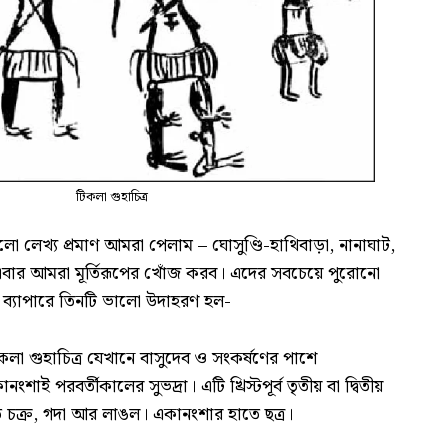
টিকলা গুহাচিত্র
ো লেখ্য প্রমাণ আমরা পেলাম – ঘোসুণ্ডি-হাথিবাড়া, নানাঘাট,
বার আমরা মূর্তিরূপের খোঁজ করব। এদের সবচেয়ে পুরোনো
এই ব্যাপারে তিনটি ভালো উদাহরণ হল-
লা গুহাচিত্র যেখানে বাসুদেব ও সংকর্ষণের পাশে
ই পরবর্তীকালের সুভদ্রা। এটি খ্রিস্টপূর্ব তৃতীয় বা দ্বিতীয়
ে চক্র, গদা আর লাঙল। একানংশার হাতে ছত্র।