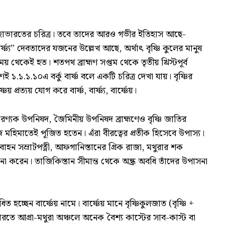
 মহাভারতের চরিত্র। তবে তাদের আরও গভীর ইতিহাস আছে-
্ষ্ণ্য” দেবতাদের যজনের উল্লেখ আছে, অর্থাৎ বৃষ্ণি কুলের মানুষ
 থেকেই হত। শতপথ ব্রাহ্মণ সপ্তম থেকে তৃতীয় খ্রিস্টপূর্ব
ই ১.১.১.১০এ বর্কু বার্ষ্ণ বলে একটি চরিত্র দেখা যায়। বৃষ্ণির
েয় প্রত্যয় যোগ করে বার্ষ্ণ, বার্ষ্ণ্য, বার্ষ্ণেয়।
ৃহদারণ্যক উপনিষদ, জৈমিনীয় উপনিষদ ব্রাহ্মণেও বৃষ্ণি জাতির
জ মহিমাতেই পূজিত হতেন। এঁরা বীরত্বের প্রতীক হিসেবে উপাস্য।
তবাহন সম্রাটপত্নী, আফগানিস্তানের গ্ৰিক রাজা, মথুরার শক
না করেন। তাজিকিস্তান সীমান্ত থেকে অন্ধ্র অবধি তাঁদের উপাসনা
ধিত হচ্ছেন বার্ষ্ণেয় নামে। বার্ষ্ণেয় মানে বৃষ্ণিকুলজাত (বৃষ্ণি +
র ভারতে আগ্ৰা-মথুরা অঞ্চলে অনেক বৈশ্য কাস্টের সাব-কাস্ট বা