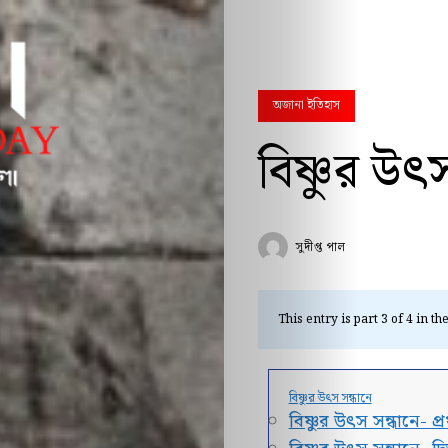
অজানা ইতিহাস
বিষ্ণুর উৎস
সুদীপ্ত পাল
This entry is part 3 of 4 in th
বিষ্ণুর উৎস সন্ধানে
বিষ্ণুর উৎস সন্ধানে- প্র