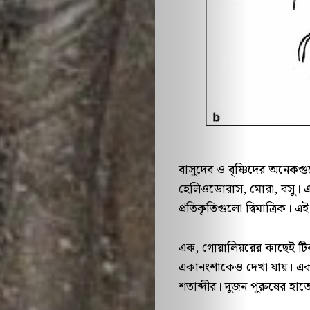
আমাদের
সম্পর্কে
ব্যবহারের
শর্তাবলি
ডিসক্লেইমার
বাসুদেব ও বৃষ্ণিদের অনেকগুল
হেলিওডোরাস, মোরা, বসু। এ
প্রাইভেসি
প্রতিকৃতিগুলো দ্বিমাত্রিক। 
পলিসি
এক, গোয়ালিয়রের কাছেই টিক
একানংশাকেও দেখা যায়। একানংশা
আমাদের
শতাব্দীর। দুজন পুরুষের হাত