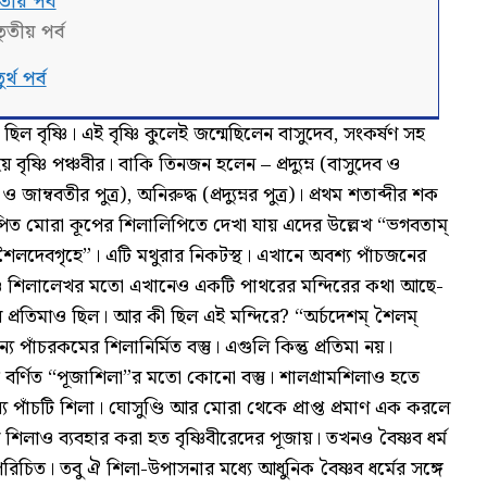
িতীয় পর্ব
ৃতীয় পর্ব
্থ পর্ব
ছিল বৃষ্ণি। এই বৃষ্ণি কুলেই জন্মেছিলেন বাসুদেব, সংকর্ষণ সহ
 বৃষ্ণি পঞ্চবীর। বাকি তিনজন হলেন – প্রদ্যুম্ন (বাসুদেব ও
 ও জাম্ববতীর পুত্র), অনিরুদ্ধ (প্রদ্যুম্নর পুত্র)। প্রথম শতাব্দীর শক
 স্থাপিত মোরা কূপের শিলালিপিতে দেখা যায় এদের উল্লেখ “ভগবতাম্
িমা শৈলদেবগৃহে”। এটি মথুরার
নিকটস্থ। এখানে অবশ্য পাঁচজনের
ণ্ডি শিলালেখর মতো এখানেও একটি পাথরের মন্দিরের কথা আছে-
 প্রতিমাও ছিল। আর কী ছিল এই মন্দিরে? “অর্চদেশম্ শৈলম্
্য পাঁচরকমের শিলানির্মিত বস্তু। এগুলি কিন্তু প্রতিমা নয়।
 বর্ণিত “পূজাশিলা”র মতো কোনো বস্তু। শালগ্ৰামশিলাও হতে
্য পাঁচটি শিলা। ঘোসুণ্ডি আর মোরা থেকে প্রাপ্ত প্রমাণ এক করলে
 শিলাও ব্যবহার করা হত বৃষ্ণিবীরেদের পূজায়। তখনও বৈষ্ণব ধর্ম
রিচিত। তবু ঐ শিলা-উপাসনার মধ্যে আধুনিক বৈষ্ণব ধর্মের সঙ্গে