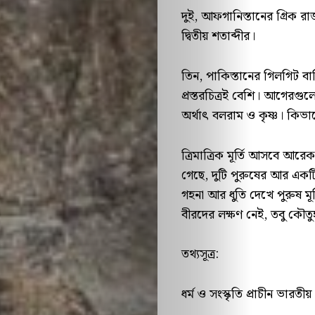
রেকমেন্ডেশন
দুই, আফগানিস্তানের গ্ৰিক রাজ
দ্বিতীয় শতাব্দীর।
Search
তিন, পাকিস্তানের গিলগিট বাল্ত
প্রস্তরচিত্রই বেশি। আগেরগুল
অর্থাৎ বলরাম ও কৃষ্ণ। কি
ত্রিমাত্রিক মূর্তি আসবে আরে
গেছে, দুটি পুরুষের আর একটি
গহনা আর ধুতি দেখে পুরুষ মূর্
বীরদের লক্ষণ নেই, তবু কৌত
তথ্যসূত্র:
ধর্ম ও সংস্কৃতি প্রাচীন ভারতীয় প